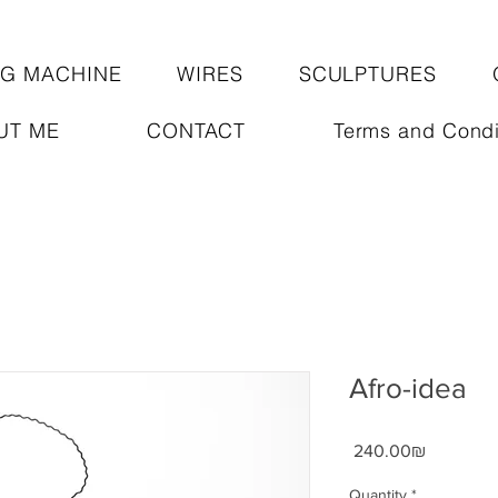
NG MACHINE
WIRES
SCULPTURES
UT ME
CONTACT
Terms and Condi
Afro-idea
Price
‏240.00 ‏₪
Quantity
*